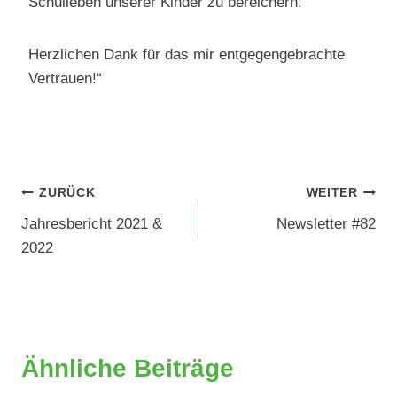
Schulleben unserer Kinder zu bereichern.
Herzlichen Dank für das mir entgegengebrachte
Vertrauen!“
Beitragsnavigation
ZURÜCK
WEITER
Jahresbericht 2021 &
Newsletter #82
2022
Ähnliche Beiträge