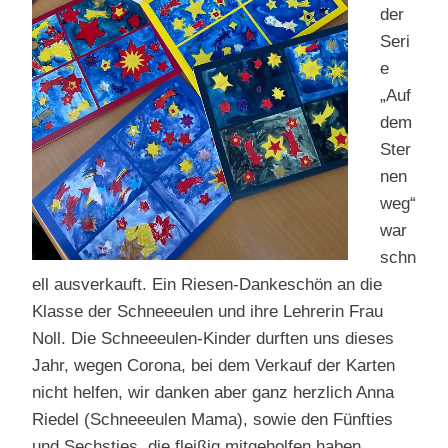
der
Seri
e
„Auf
dem
Ster
nen
weg“
war
schn
ell ausverkauft. Ein Riesen-Dankeschön an die
Klasse der Schneeeulen und ihre Lehrerin Frau
Noll. Die Schneeeulen-Kinder durften uns dieses
Jahr, wegen Corona, bei dem Verkauf der Karten
nicht helfen, wir danken aber ganz herzlich Anna
Riedel (Schneeeulen Mama), sowie den Fünfties
und Sechsties, die fleißig mitgeholfen haben.