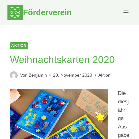
Zum
Förderverein
Inhalt
springen
AKTION
Weihnachtskarten 2020
Von
Benjamin
20. November 2020
Aktion
Die
diesj
ähri
ge
Aus
gabe